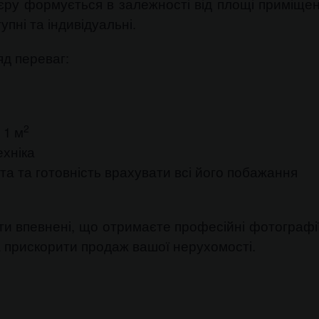
єру формується в залежності від площі приміщення
пні та індивідуальні.
яд переваг:
2
 1 м
хніка
нта та готовність врахувати всі його побажання
ти впевнені, що отримаєте професійні фотографії 
а прискорити продаж вашої нерухомості.