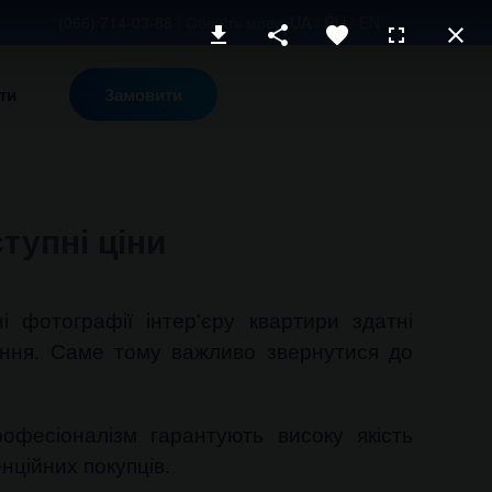
(066) 714-03-88
| Оберіть мову:
UA
/
RU
/ EN
ти
Замовити
тупні ціни
 фотографії інтер'єру квартири здатні
ення. Саме тому важливо звернутися до
офесіоналізм гарантують високу якість
нційних покупців.