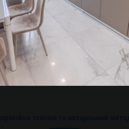
Перейти до портфоліо
фесійна техніка та авторський мет