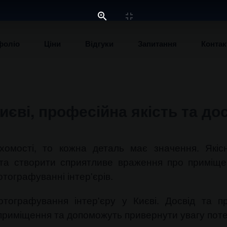
фоліо
Ціни
Відгуки
Запитання
Контак
иєві, професійна якість та дос
омості, то кожна деталь має значення. Якісні
в та створити сприятливе враження про приміщ
тографуванні інтер'єрів.
отографування інтер'єру у Києві. Досвід та пр
и приміщення та допоможуть привернути увагу поте