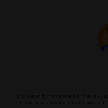
Довіривши фотографування інтер'єру своєї
не проґавить жодної деталі, підкреслит