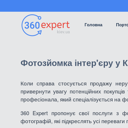
Головна
Порт
Фотозйомка інтер'єру у К
Коли справа стосується продажу нерух
привернути увагу потенційних покупці
професіонала, який спеціалізується на фо
360 Expert пропонує свої послуги з ф
фотографій, які підкреслять усі переваг