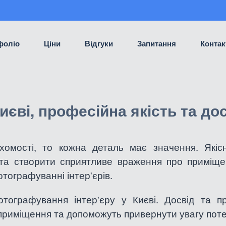
фоліо
Ціни
Відгуки
Запитання
Контак
иєві, професійна якість та дос
омості, то кожна деталь має значення. Якісні
в та створити сприятливе враження про приміщ
тографуванні інтер'єрів.
отографування інтер'єру у Києві. Досвід та пр
и приміщення та допоможуть привернути увагу поте