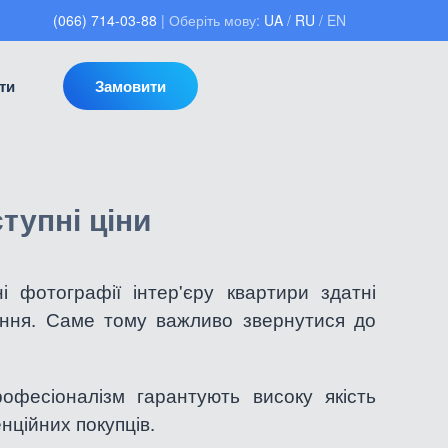
(066) 714-03-88
| Оберіть мову:
UA
/
RU
/ EN
ти
Замовити
тупні ціни
 фотографії інтер'єру квартири здатні
ення. Саме тому важливо звернутися до
офесіоналізм гарантують високу якість
нційних покупців.