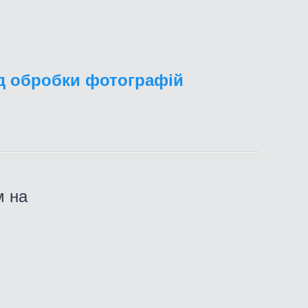
од обробки фотографій
м на