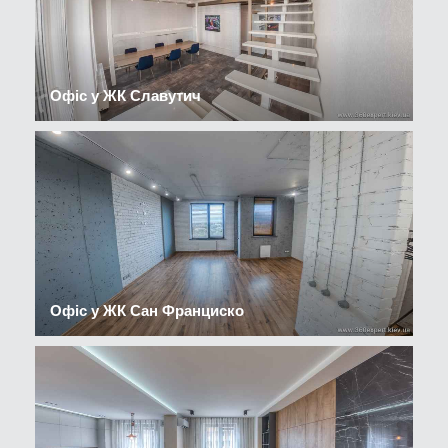
Офіс у ЖК Славутич
Офіс у ЖК Сан Франциско