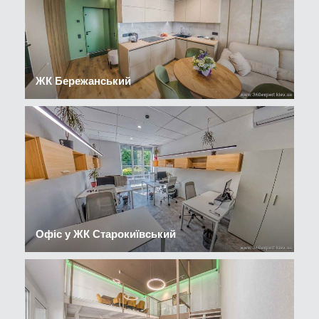
ЖК Бережанський
Офіс у ЖК Старокиївський